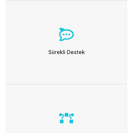
Sürekli Destek
Yaptığımız her işin arkasında durup sürekli destek
sağlarız. Müşteri memnuniyeti en önemli ilkemiz.
Sürekli Destek
Tasarım
İşletmenize özel tasarım hava kanalları size özel