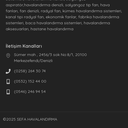
aspiratör,havalandırma denizli, salyangoz tip fan, hava
fanları, fan denizli, radyal fan, kümes havalandırma sistemleri,
kanal tipi radyal fan, ekonomik fanlar, fabrika havalandırma
sistemleri, baca havalandırma sistemleri, havalandırma
aksesuarları, hastane havalandırma
İletişim Kanalları
Sümer mah , 2456/3 sok No:8/1, 20100
Merkezefendi/Denizli
(0258) 264 30 74
(0532) 152 44 00
(0546) 246 94 54
©2025 SEFA HAVALANDIRMA