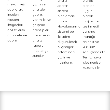
analiz
olarak
mekan keşif
çizim ve
sonrası
planlar
yapılarak
analizler
sistem
uygun
incelenir.
yapılır.
planlaması
olarak
Müşteri
Verimlilik ve
yapılır.
müşteriye
ihtiyaçları
çalışma
Havalandırma
teslim edilir
gözetilerek
prensipleri
sistemi bu
çalışma
ön inceleme
gözetilerek
iki adım
mantığı
yapılır
analiz
düşünülerek
anlatılır ve
raporu
bilgisayar
kurulum
müşteriye
ortamında
sonuçlandırılır.
sunulur
çizilir ve
Temiz hava
hazırlanır.
işletmenize
kazandırılır.