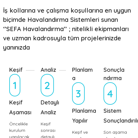
İş kollarına ve çalışma koşullarına en uygun
biçimde Havalandırma Sistemleri sunan
‘’SEFA Havalandırma’’ ; nitelikli ekipmanları
ve uzman kadrosuyla tüm projelerinizde
yanınızda
Keşif
Analiz
Planlam
Sonuçla
a
ndırma
1
2
3
4
Keşif
Detaylı
Planlama
Sistem
Aşaması
Analiz
Yapılır
Sonuçlandırılı
Öncelikle
Keşif
kurulum
sonrası
Keşif ve
Son aşama
yapılacak
detaylı