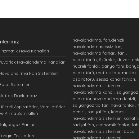
havalandırma, fan,denizli
nlerimiz
havalandırmasessiz fan,
Prizmatik Hava Kanalları
havalandırma fanları, fanlı,
aspiratörlü çözümler, duvar fanla
Yuvarlak Havalandırma Kanalları
hücreli fanlar, banyo fanı, bany
aspiratörü, mutfak fanı, mutfak
Havalandırma Fan Sistemleri
aspiratörü, sessiz kanal fanları,
Baca Sistemleri
havalandırma sistemleri,
havalandırma kanalı, salyangoz
Mutfak Davlumbaz
aspiratör,havalandırma denizli,
salyangoz tip fan, hava fanları, 
Hücreli Aspiratörler, Vantilatörler
denizli, radyal fan, kümes
ve Klima Santralleri
havalandırma sistemleri, kanal ti
Salyangoz Fanlar
radyal fan, ekonomik fanlar, fab
havalandırma sistemleri, baca
Yangın Tesisatları
havalandırma sistemleri,