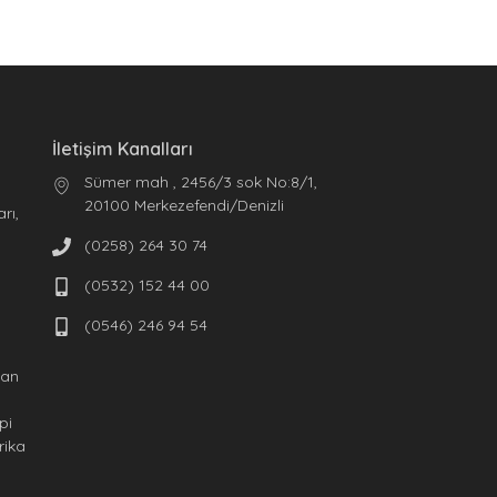
İletişim Kanalları
Sümer mah , 2456/3 sok No:8/1,
20100 Merkezefendi/Denizli
rı,
o
(0258) 264 30 74
(0532) 152 44 00
(0546) 246 94 54
fan
pi
rika