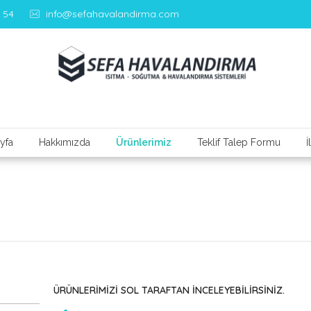
 54
info@sefahavalandirma.com
Denizli Havalandırma – Sefa Havalandırma Sistemleri
yfa
Hakkımızda
Ürünlerimiz
Teklif Talep Formu
İ
ÜRÜNLERİMİZİ SOL TARAFTAN İNCELEYEBİLİRSİNİZ.