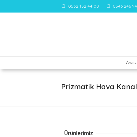
0532 152 44 00
0546 246 94
Anasa
Prizmatik Hava Kanal
Ürünlerimiz