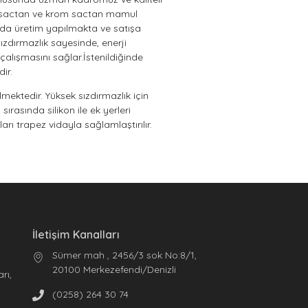
iz sactan ve krom sactan mamul
arda üretim yapılmakta ve satışa
ızdırmazlık sayesinde, enerji
çalışmasını sağlar.İstenildiğinde
ir.
ktedir. Yüksek sızdırmazlık için
sırasında silikon ile ek yerleri
ları trapez vidayla sağlamlaştırılır.
İletişim Kanalları
Sümer mah , 2456/3 sok No:8/1,
20100 Merkezefendi/Denizli
rı,
o
(0258) 264 30 74