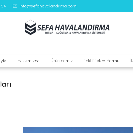
 54
info@sefahavalandirma.com
Denizli Havalandırma – Sefa Havalandırma Sistemleri
yfa
Hakkımızda
Ürünlerimiz
Teklif Talep Formu
İ
ları