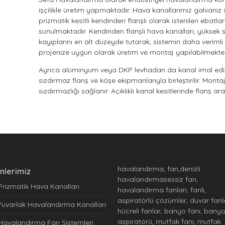
işçilikle üretim yapmaktadır. Hava kanallarımız galvan
prizmatik kesitli kendinden flanşlı olarak istenilen ebatl
sunulmaktadır. Kendinden flanşlı hava kanalları, yüksek s
kayıplarını en alt düzeyde tutarak, sistemin daha verimli 
projenize uygun olarak üretim ve montaj yapılabilmekted
Ayrıca alüminyum veya DKP levhadan da kanal imal edilme
sızdırmaz flanş ve köşe ekipmanlarıyla birleştirilir. Montaj 
sızdırmazlığı sağlanır. Açıklıklı kanal kesitlerinde flanş ara
havalandırma, fan,denizli
nlerimiz
havalandırmasessiz fan,
Prizmatik Hava Kanalları
havalandırma fanları, fanlı,
aspiratörlü çözümler, duvar fanla
Yuvarlak Havalandırma Kanalları
hücreli fanlar, banyo fanı, bany
aspiratörü, mutfak fanı, mutfak
Havalandırma Fan Sistemleri