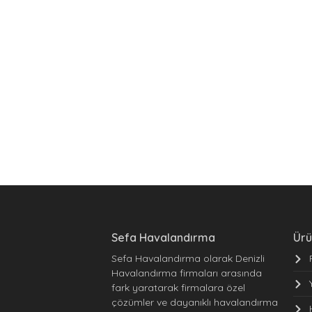
Sefa Havalandırma
Ürü
Sefa Havalandırma olarak Denizli
Havalandırma firmaları arasında
fark yaratarak firmalara özel
çözümler ve dayanıklı havalandırma